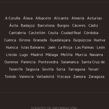
A Coruña
·
Álava
·
Albacete
·
Alicante
·
Almería
·
Asturias
·
Ávila
·
Badajoz
·
Barcelona
·
Burgos
·
Cáceres
·
Cádiz
·
Cantabria
·
Castellón
·
Ceuta
·
Ciudad Real
·
Córdoba
·
Cuenca
·
Girona
·
Granada
·
Guadalajara
·
Guipúzcoa
·
Huelva
·
Huesca
·
Islas Baleares
·
Jaén
·
La Rioja
·
Las Palmas
·
León
·
Lleida
·
Lugo
·
Madrid
·
Málaga
·
Melilla
·
Murcia
·
Navarra
·
Ourense
·
Palencia
·
Pontevedra
·
Salamanca
·
Santa Cruz de
Tenerife
·
Segovia
·
Sevilla
·
Soria
·
Tarragona
·
Teruel
·
Toledo
·
Valencia
·
Valladolid
·
Vizcaya
·
Zamora
·
Zaragoza
FUENTES DE INFORMACIÓN: