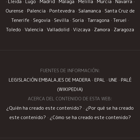
·
Lleida
·
Lugo
·
Madrid
·
Málaga
·
Melilla
·
Murcia
·
Navarra
·
Ourense
·
Palencia
·
Pontevedra
·
Salamanca
·
Santa Cruz de
Tenerife
·
Segovia
·
Sevilla
·
Soria
·
Tarragona
·
Teruel
·
Toledo
·
Valencia
·
Valladolid
·
Vizcaya
·
Zamora
·
Zaragoza
FUENTES DE INFORMACIÓN:
LEGISLACIÓN EMBALAJES DE MADERA
·
EPAL
·
UNE
·
PALÉ
(WIKIPEDIA)
ACERCA DEL CONTENIDO DE ESTA WEB:
¿Quién ha creado este contenido?
·
¿Por qué se ha creado
este contenido?
·
¿Cómo se ha creado este contenido?