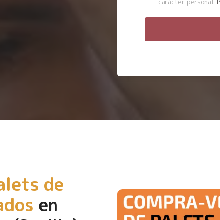
carácter personal.
P
alets de
ados
en