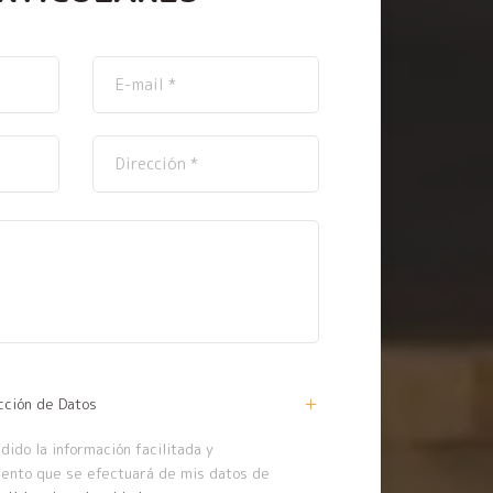
cción de Datos
ido la información facilitada y
iento que se efectuará de mis datos de