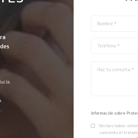
ra
ndes
.
ucía.
.
.
Información sobre Prote
Declaro haber entend
consiento el tratam