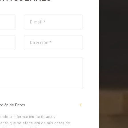
cción de Datos
ido la información facilitada y
iento que se efectuará de mis datos de