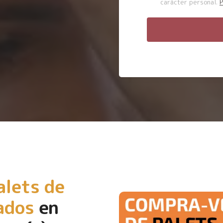
carácter personal.
P
alets de
ados
en