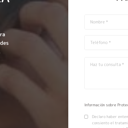
ra
ndes
.
.
Información sobre Prote
Declaro haber entend
consiento el tratam