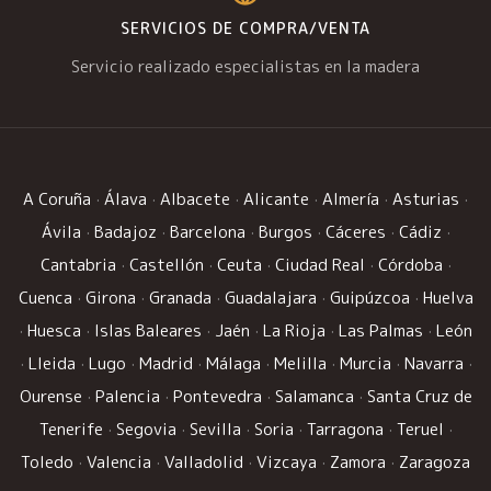
SERVICIOS DE COMPRA/VENTA
Servicio realizado especialistas en la madera
A Coruña
·
Álava
·
Albacete
·
Alicante
·
Almería
·
Asturias
·
Ávila
·
Badajoz
·
Barcelona
·
Burgos
·
Cáceres
·
Cádiz
·
Cantabria
·
Castellón
·
Ceuta
·
Ciudad Real
·
Córdoba
·
Cuenca
·
Girona
·
Granada
·
Guadalajara
·
Guipúzcoa
·
Huelva
·
Huesca
·
Islas Baleares
·
Jaén
·
La Rioja
·
Las Palmas
·
León
·
Lleida
·
Lugo
·
Madrid
·
Málaga
·
Melilla
·
Murcia
·
Navarra
·
Ourense
·
Palencia
·
Pontevedra
·
Salamanca
·
Santa Cruz de
Tenerife
·
Segovia
·
Sevilla
·
Soria
·
Tarragona
·
Teruel
·
Toledo
·
Valencia
·
Valladolid
·
Vizcaya
·
Zamora
·
Zaragoza