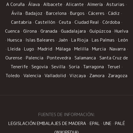
A Coruña
·
Álava
·
Albacete
·
Alicante
·
Almería
·
Asturias
·
Ávila
·
Badajoz
·
Barcelona
·
Burgos
·
Cáceres
·
Cádiz
·
Cantabria
·
Castellón
·
Ceuta
·
Ciudad Real
·
Córdoba
·
Cuenca
·
Girona
·
Granada
·
Guadalajara
·
Guipúzcoa
·
Huelva
·
Huesca
·
Islas Baleares
·
Jaén
·
La Rioja
·
Las Palmas
·
León
·
Lleida
·
Lugo
·
Madrid
·
Málaga
·
Melilla
·
Murcia
·
Navarra
·
Ourense
·
Palencia
·
Pontevedra
·
Salamanca
·
Santa Cruz de
Tenerife
·
Segovia
·
Sevilla
·
Soria
·
Tarragona
·
Teruel
·
Toledo
·
Valencia
·
Valladolid
·
Vizcaya
·
Zamora
·
Zaragoza
FUENTES DE INFORMACIÓN:
LEGISLACIÓN EMBALAJES DE MADERA
·
EPAL
·
UNE
·
PALÉ
(WIKIPEDIA)