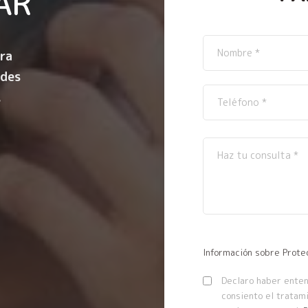
AR
ra
ndes
.
Información sobre Prote
Declaro haber entend
consiento el tratam