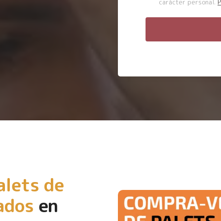
carácter personal.
P
alets de
ados
en