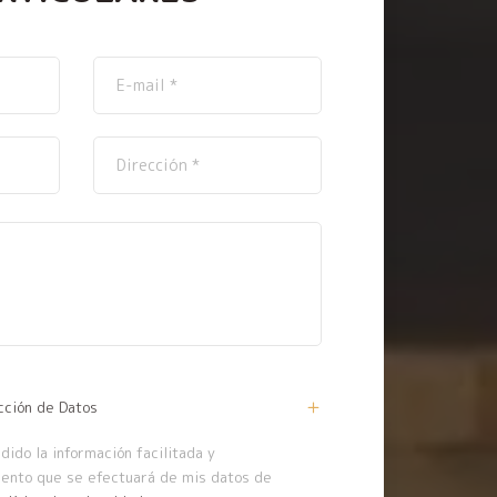
cción de Datos
ido la información facilitada y
iento que se efectuará de mis datos de