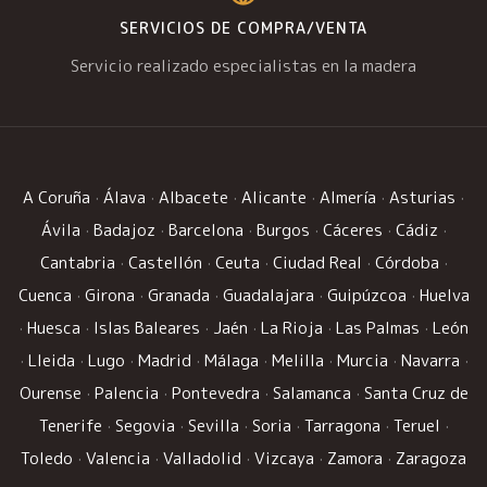
SERVICIOS DE COMPRA/VENTA
Servicio realizado especialistas en la madera
A Coruña
·
Álava
·
Albacete
·
Alicante
·
Almería
·
Asturias
·
Ávila
·
Badajoz
·
Barcelona
·
Burgos
·
Cáceres
·
Cádiz
·
Cantabria
·
Castellón
·
Ceuta
·
Ciudad Real
·
Córdoba
·
Cuenca
·
Girona
·
Granada
·
Guadalajara
·
Guipúzcoa
·
Huelva
·
Huesca
·
Islas Baleares
·
Jaén
·
La Rioja
·
Las Palmas
·
León
·
Lleida
·
Lugo
·
Madrid
·
Málaga
·
Melilla
·
Murcia
·
Navarra
·
Ourense
·
Palencia
·
Pontevedra
·
Salamanca
·
Santa Cruz de
Tenerife
·
Segovia
·
Sevilla
·
Soria
·
Tarragona
·
Teruel
·
Toledo
·
Valencia
·
Valladolid
·
Vizcaya
·
Zamora
·
Zaragoza