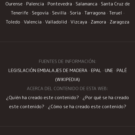
Ourense
·
Palencia
·
Pontevedra
·
Salamanca
·
Santa Cruz de
Tenerife
·
Segovia
·
Sevilla
·
Soria
·
Tarragona
·
Teruel
·
Toledo
·
Valencia
·
Valladolid
·
Vizcaya
·
Zamora
·
Zaragoza
FUENTES DE INFORMACIÓN:
LEGISLACIÓN EMBALAJES DE MADERA
·
EPAL
·
UNE
·
PALÉ
(WIKIPEDIA)
ACERCA DEL CONTENIDO DE ESTA WEB:
¿Quién ha creado este contenido?
·
¿Por qué se ha creado
este contenido?
·
¿Cómo se ha creado este contenido?