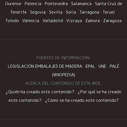
Ourense
·
Palencia
·
Pontevedra
·
Salamanca
·
Santa Cruz de
Tenerife
·
Segovia
·
Sevilla
·
Soria
·
Tarragona
·
Teruel
·
Toledo
·
Valencia
·
Valladolid
·
Vizcaya
·
Zamora
·
Zaragoza
FUENTES DE INFORMACIÓN:
LEGISLACIÓN EMBALAJES DE MADERA
·
EPAL
·
UNE
·
PALÉ
(WIKIPEDIA)
ACERCA DEL CONTENIDO DE ESTA WEB:
¿Quién ha creado este contenido?
·
¿Por qué se ha creado
este contenido?
·
¿Cómo se ha creado este contenido?