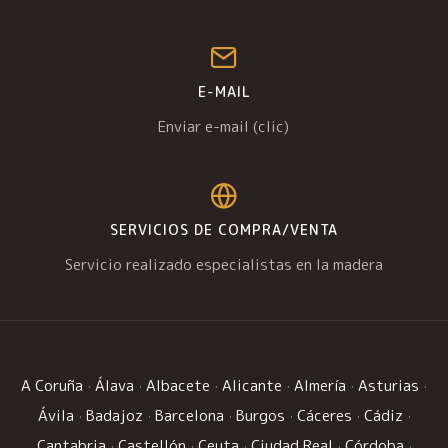
E-MAIL
Enviar e-mail (clic)
SERVICIOS DE COMPRA/VENTA
Servicio realizado especialistas en la madera
A Coruña
·
Álava
·
Albacete
·
Alicante
·
Almería
·
Asturias
·
Ávila
·
Badajoz
·
Barcelona
·
Burgos
·
Cáceres
·
Cádiz
·
Cantabria
·
Castellón
·
Ceuta
·
Ciudad Real
·
Córdoba
·