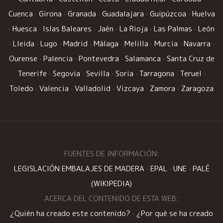
Cuenca
·
Girona
·
Granada
·
Guadalajara
·
Guipúzcoa
·
Huelva
·
Huesca
·
Islas Baleares
·
Jaén
·
La Rioja
·
Las Palmas
·
León
·
Lleida
·
Lugo
·
Madrid
·
Málaga
·
Melilla
·
Murcia
·
Navarra
·
Ourense
·
Palencia
·
Pontevedra
·
Salamanca
·
Santa Cruz de
Tenerife
·
Segovia
·
Sevilla
·
Soria
·
Tarragona
·
Teruel
·
Toledo
·
Valencia
·
Valladolid
·
Vizcaya
·
Zamora
·
Zaragoza
FUENTES DE INFORMACIÓN:
LEGISLACIÓN EMBALAJES DE MADERA
·
EPAL
·
UNE
·
PALÉ
(WIKIPEDIA)
ACERCA DEL CONTENIDO DE ESTA WEB:
¿Quién ha creado este contenido?
·
¿Por qué se ha creado