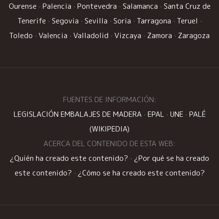
Ourense
·
Palencia
·
Pontevedra
·
Salamanca
·
Santa Cruz de
Tenerife
·
Segovia
·
Sevilla
·
Soria
·
Tarragona
·
Teruel
·
Toledo
·
Valencia
·
Valladolid
·
Vizcaya
·
Zamora
·
Zaragoza
FUENTES DE INFORMACIÓN:
LEGISLACIÓN EMBALAJES DE MADERA
·
EPAL
·
UNE
·
PALÉ
(WIKIPEDIA)
ACERCA DEL CONTENIDO DE ESTA WEB:
¿Quién ha creado este contenido?
·
¿Por qué se ha creado
este contenido?
·
¿Cómo se ha creado este contenido?