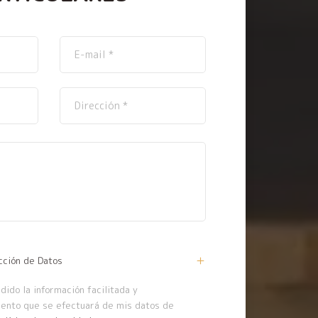
cción de Datos
ido la información facilitada y
iento que se efectuará de mis datos de