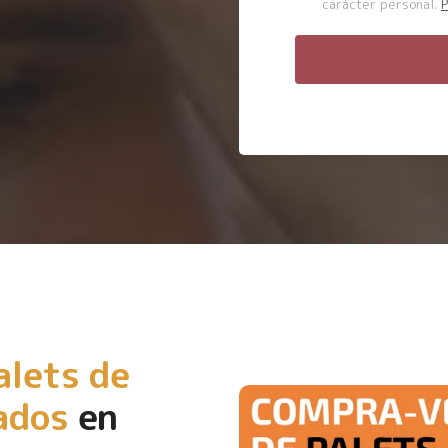
carácter personal.
P
alets de
ados
en