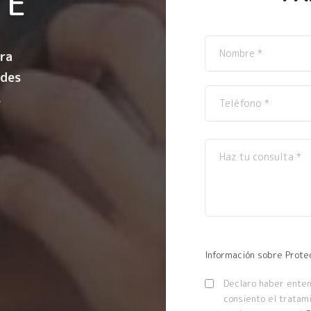
TE
ra
ndes
.
Información sobre Prote
Declaro haber entend
consiento el tratam