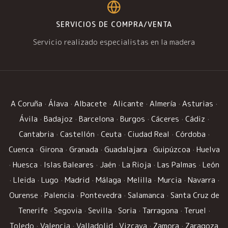
SERVICIOS DE COMPRA/VENTA
Servicio realizado especialistas en la madera
A Coruña
·
Álava
·
Albacete
·
Alicante
·
Almería
·
Asturias
·
Ávila
·
Badajoz
·
Barcelona
·
Burgos
·
Cáceres
·
Cádiz
·
Cantabria
·
Castellón
·
Ceuta
·
Ciudad Real
·
Córdoba
·
Cuenca
·
Girona
·
Granada
·
Guadalajara
·
Guipúzcoa
·
Huelva
·
Huesca
·
Islas Baleares
·
Jaén
·
La Rioja
·
Las Palmas
·
León
·
Lleida
·
Lugo
·
Madrid
·
Málaga
·
Melilla
·
Murcia
·
Navarra
·
Ourense
·
Palencia
·
Pontevedra
·
Salamanca
·
Santa Cruz de
Tenerife
·
Segovia
·
Sevilla
·
Soria
·
Tarragona
·
Teruel
·
Toledo
·
Valencia
·
Valladolid
·
Vizcaya
·
Zamora
·
Zaragoza