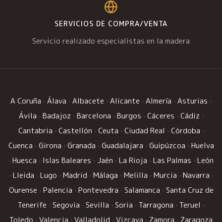
SERVICIOS DE COMPRA/VENTA
Servicio realizado especialistas en la madera
A Coruña
·
Álava
·
Albacete
·
Alicante
·
Almería
·
Asturias
·
Ávila
·
Badajoz
·
Barcelona
·
Burgos
·
Cáceres
·
Cádiz
·
Cantabria
·
Castellón
·
Ceuta
·
Ciudad Real
·
Córdoba
·
Cuenca
·
Girona
·
Granada
·
Guadalajara
·
Guipúzcoa
·
Huelva
·
Huesca
·
Islas Baleares
·
Jaén
·
La Rioja
·
Las Palmas
·
León
·
Lleida
·
Lugo
·
Madrid
·
Málaga
·
Melilla
·
Murcia
·
Navarra
·
Ourense
·
Palencia
·
Pontevedra
·
Salamanca
·
Santa Cruz de
Tenerife
·
Segovia
·
Sevilla
·
Soria
·
Tarragona
·
Teruel
·
Toledo
·
Valencia
·
Valladolid
·
Vizcaya
·
Zamora
·
Zaragoza