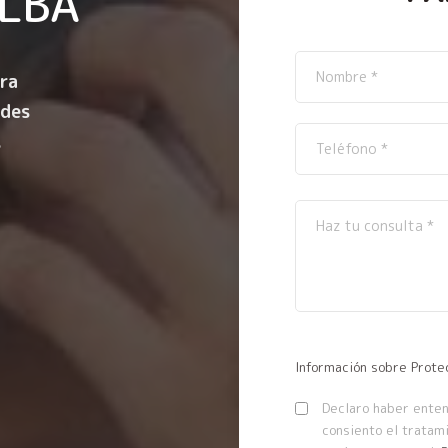
LBA
ra
ndes
.
Información sobre Prote
Declaro haber entend
consiento el tratam