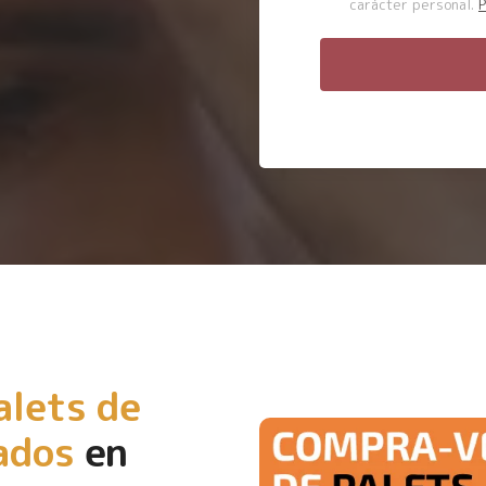
carácter personal.
P
alets de
ados
en