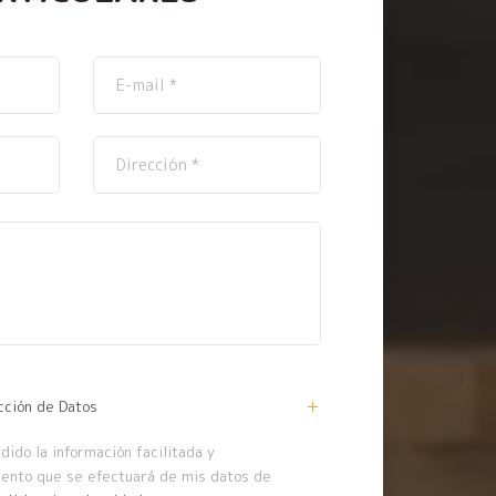
cción de Datos
ido la información facilitada y
iento que se efectuará de mis datos de