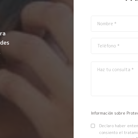
ra
ndes
.
Información sobre Prote
Declaro haber entend
consiento el tratam