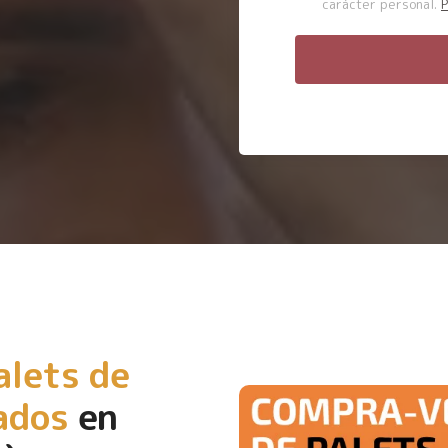
carácter personal.
P
alets de
ados
en