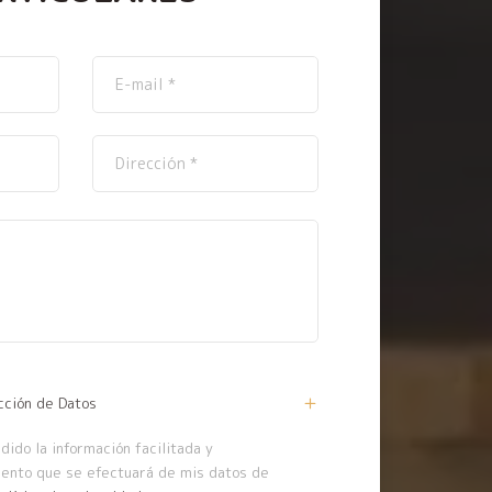
cción de Datos
ido la información facilitada y
iento que se efectuará de mis datos de