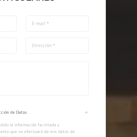
cción de Datos
ido la información facilitada y
iento que se efectuará de mis datos de