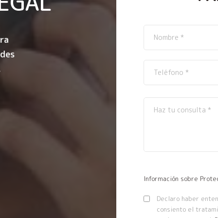
EGAL
ra
ndes
.
Información sobre Prote
Declaro haber entend
consiento el tratam