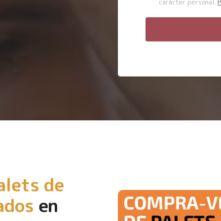
carácter personal.
P
alets de
ados
en