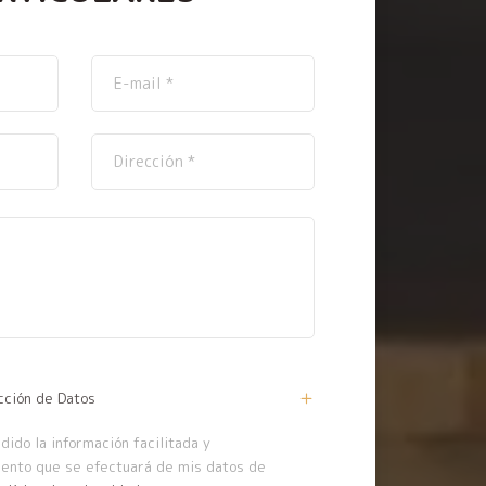
cción de Datos
ido la información facilitada y
iento que se efectuará de mis datos de