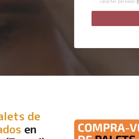
carácter personal.
P
alets de
ados
en