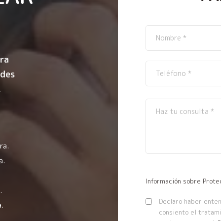
ra
ndes
.
ra.
a.
Información sobre Prote
.
Declaro haber entend
.
consiento el tratam