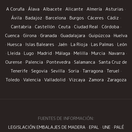
A Coruña
·
Álava
·
Albacete
·
Alicante
·
Almería
·
Asturias
·
Ávila
·
Badajoz
·
Barcelona
·
Burgos
·
Cáceres
·
Cádiz
·
Cantabria
·
Castellón
·
Ceuta
·
Ciudad Real
·
Córdoba
·
Cuenca
·
Girona
·
Granada
·
Guadalajara
·
Guipúzcoa
·
Huelva
·
Huesca
·
Islas Baleares
·
Jaén
·
La Rioja
·
Las Palmas
·
León
·
Lleida
·
Lugo
·
Madrid
·
Málaga
·
Melilla
·
Murcia
·
Navarra
·
Ourense
·
Palencia
·
Pontevedra
·
Salamanca
·
Santa Cruz de
Tenerife
·
Segovia
·
Sevilla
·
Soria
·
Tarragona
·
Teruel
·
Toledo
·
Valencia
·
Valladolid
·
Vizcaya
·
Zamora
·
Zaragoza
FUENTES DE INFORMACIÓN:
LEGISLACIÓN EMBALAJES DE MADERA
·
EPAL
·
UNE
·
PALÉ