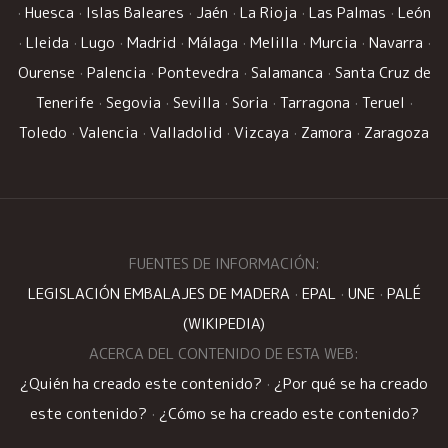
·
Huesca
·
Islas Baleares
·
Jaén
·
La Rioja
·
Las Palmas
·
León
·
Lleida
·
Lugo
·
Madrid
·
Málaga
·
Melilla
·
Murcia
·
Navarra
·
Ourense
·
Palencia
·
Pontevedra
·
Salamanca
·
Santa Cruz de
Tenerife
·
Segovia
·
Sevilla
·
Soria
·
Tarragona
·
Teruel
·
Toledo
·
Valencia
·
Valladolid
·
Vizcaya
·
Zamora
·
Zaragoza
FUENTES DE INFORMACIÓN:
LEGISLACIÓN EMBALAJES DE MADERA
·
EPAL
·
UNE
·
PALÉ
(WIKIPEDIA)
ACERCA DEL CONTENIDO DE ESTA WEB:
¿Quién ha creado este contenido?
·
¿Por qué se ha creado
este contenido?
·
¿Cómo se ha creado este contenido?