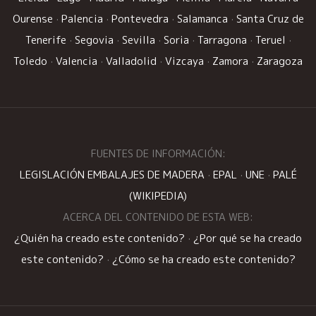
Ourense
·
Palencia
·
Pontevedra
·
Salamanca
·
Santa Cruz de
Tenerife
·
Segovia
·
Sevilla
·
Soria
·
Tarragona
·
Teruel
·
Toledo
·
Valencia
·
Valladolid
·
Vizcaya
·
Zamora
·
Zaragoza
FUENTES DE INFORMACIÓN:
LEGISLACIÓN EMBALAJES DE MADERA
·
EPAL
·
UNE
·
PALÉ
(WIKIPEDIA)
ACERCA DEL CONTENIDO DE ESTA WEB:
¿Quién ha creado este contenido?
·
¿Por qué se ha creado
este contenido?
·
¿Cómo se ha creado este contenido?