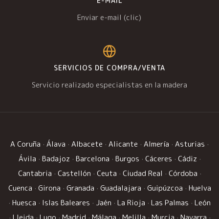
E-MAIL
Enviar e-mail (clic)
SERVICIOS DE COMPRA/VENTA
Servicio realizado especialistas en la madera
A Coruña
·
Álava
·
Albacete
·
Alicante
·
Almería
·
Asturias
·
Ávila
·
Badajoz
·
Barcelona
·
Burgos
·
Cáceres
·
Cádiz
·
Cantabria
·
Castellón
·
Ceuta
·
Ciudad Real
·
Córdoba
·
Cuenca
·
Girona
·
Granada
·
Guadalajara
·
Guipúzcoa
·
Huelva
·
Huesca
·
Islas Baleares
·
Jaén
·
La Rioja
·
Las Palmas
·
León
·
Lleida
·
Lugo
·
Madrid
·
Málaga
·
Melilla
·
Murcia
·
Navarra
·